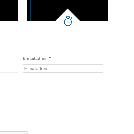
E-mailadres
*