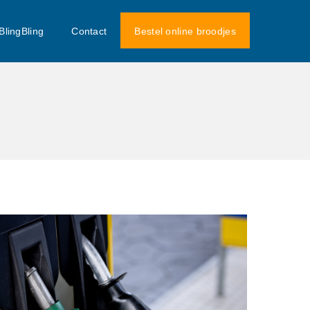
BlingBling
Contact
Bestel online broodjes